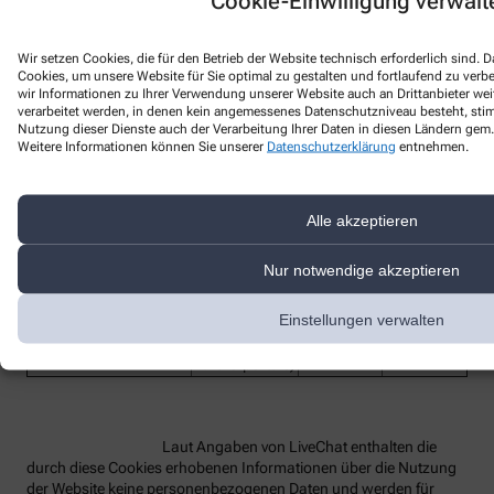
Cookie-Einwilligung verwalt
Bezeichnung des
Funktion
Anbieter
Laufzeit
Wir setzen Cookies, die für den Betrieb der Website technisch erforderlich sind.
Dienstes
Cookies, um unsere Website für Sie optimal zu gestalten und fortlaufend zu ver
wir Informationen zu Ihrer Verwendung unserer Website auch an Drittanbieter wei
lc_cid
Customer ID
LiveChat
2 Jahre
verarbeitet werden, in denen kein angemessenes Datenschutzniveau besteht, stimm
Nutzung dieser Dienste auch der Verarbeitung Ihrer Daten in diesen Ländern gem. 
Customer
lc_cst
LiveChat
2 Jahre
Weitere Informationen können Sie unserer
Datenschutzerklärung
entnehmen.
Secure Token
Technisches
Hilfs-Cookie,
rüft beim
Alle akzeptieren
Redirect die
OAuth-
oauth_redirect_detector
LiveChat
2 Jahre
Nur notwendige akzeptieren
Anmeldung
(z.B. bei Single
Einstellungen verwalten
Sign-On oder
Einbindung in
Partnerportale)
Laut Angaben von LiveChat enthalten die
durch diese Cookies erhobenen Informationen über die Nutzung
der Website keine personenbezogenen Daten und werden für