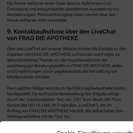
Der Revive-AdServer ist ein Open-Source-Softwaretool zur
Einbindung und anonymisierten statistischen Auswertung von
Werbeanzeigen. Personenbezogene Daten werden über den
Revive-AdServer nicht verarbeitet.
9.
Kontaktaufnahme über den LiveChat
von FRAG DIE APOTHEKE
Über den LiveChat auf unserer Website können Sie Kontakt zu den
Experten von FRAG DIE APOTHEKE aufnehmen und Fragen zu
gesundheitlichen Themen an das Expertennetzwerk der
unabhängigen Beratungsplattform FRAG DIE APOTHEKE stellen
und Empfehlungen sowie gegebenenfalls die Vermittlung von
Medikamenten erhalten.
Das LiveChat-Widget wird durch die FDA FragDieApotheke GmbH
bereitgestellt. Die technische Bereitstellung des Widgets erfolgt
durch den Subdienstleister Text, Inc. (101 Arch Street, 8th Floor,
Boston MA 02110, USA, im Folgenden „LiveChat“), der im
Auftrag von FRAG DIE APOTHEKE handelt. Wir selbst haben kein
Vertragsverhältnis mit der Text, Inc.
LiveChat verwendet funktionale Cookies.