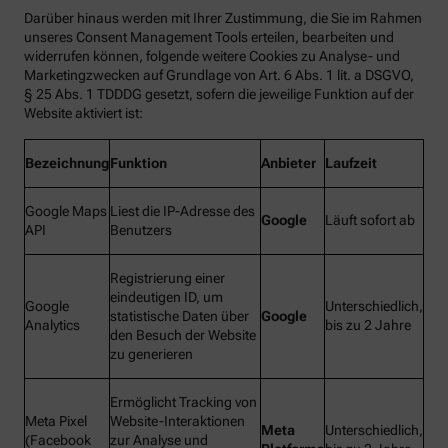
Darüber hinaus werden mit Ihrer Zustimmung, die Sie im Rahmen
unseres Consent Management Tools erteilen, bearbeiten und
widerrufen können, folgende weitere Cookies zu Analyse- und
Marketingzwecken auf Grundlage von Art. 6 Abs. 1 lit. a DSGVO,
§ 25 Abs. 1 TDDDG gesetzt, sofern die jeweilige Funktion auf der
Website aktiviert ist:
Bezeichnung
Funktion
Anbieter
Laufzeit
Google Maps
Liest die IP-Adresse des
Google
Läuft sofort ab
API
Benutzers
Registrierung einer
eindeutigen ID, um
Google
Unterschiedlich,
statistische Daten über
Google
Analytics
bis zu 2 Jahre
den Besuch der Website
zu generieren
Ermöglicht Tracking von
Meta Pixel
Website-Interaktionen
Meta
Unterschiedlich,
(Facebook
zur Analyse und