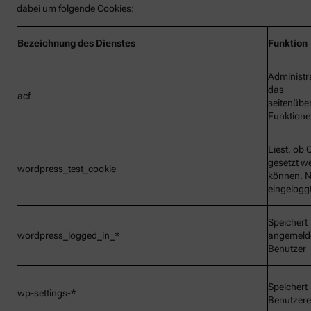
dabei um folgende Cookies:
Bezeichnung
des Dienstes
Funktion
Administr
das
acf
seitenübe
Funktionen
Liest, ob 
gesetzt w
wordpress_test_cookie
können. N
eingelogg
Speichert
wordpress_logged_in_*
angemeld
Benutzer
Speichert
wp-settings-*
Benutzere