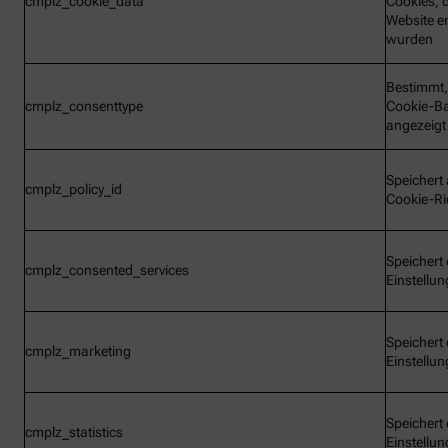
cmplz_cookie_data
Cookies, d
Website e
wurden
Bestimmt,
cmplz_consenttype
Cookie-B
angezeigt
Speichert 
cmplz_policy_id
Cookie-Ric
Speichert 
cmplz_consented_services
Einstellu
Speichert 
cmplz_marketing
Einstellu
Speichert 
cmplz_statistics
Einstellu