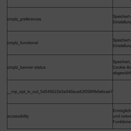
Speichert 
cmplz_preferences
Einstellu
Speichert 
cmplz_functional
Einstellu
Speichert
cmplz_banner-status
Cookie-B
abgewähl
__mp_opt_in_out_5d545622e3a040aca63f2089b0e6cae7
Ermöglic
accessibility
und notw
Funktion