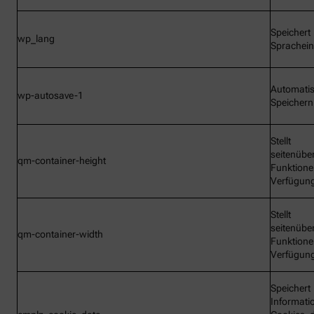
Speichert
wp_lang
Sprachein
Automati
wp-autosave-1
Speichern
Stellt
seitenübe
qm-container-height
Funktione
Verfügun
Stellt
seitenübe
qm-container-width
Funktione
Verfügun
Speichert
Informati