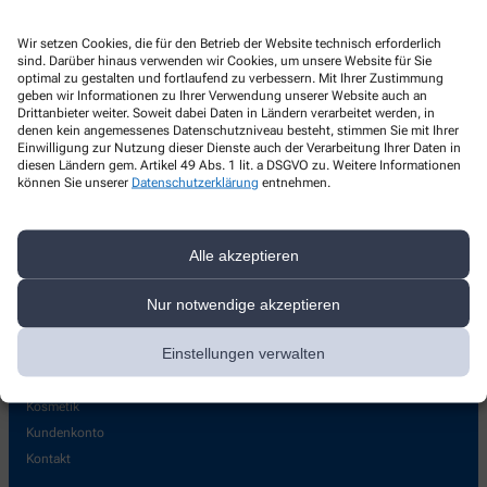
Rosen-Apotheke
Wir setzen Cookies, die für den Betrieb der Website technisch erforderlich
Schubertstr. 14
,
40699
Erkrath
sind. Darüber hinaus verwenden wir Cookies, um unsere Website für Sie
optimal zu gestalten und fortlaufend zu verbessern. Mit Ihrer Zustimmung
+49-211/24 55 00
geben wir Informationen zu Ihrer Verwendung unserer Website auch an
Drittanbieter weiter. Soweit dabei Daten in Ländern verarbeitet werden, in
+49-211/9 00 71 01
denen kein angemessenes Datenschutzniveau besteht, stimmen Sie mit Ihrer
Einwilligung zur Nutzung dieser Dienste auch der Verarbeitung Ihrer Daten in
info@rosenapotheke-erkrath.de
diesen Ländern gem. Artikel 49 Abs. 1 lit. a DSGVO zu. Weitere Informationen
können Sie unserer
Datenschutzerklärung
entnehmen.
Über uns
Alle akzeptieren
Unser Team
Leistungen
Nur notwendige akzeptieren
Pharmazeutische Dienstleistungen
Einstellungen verwalten
Pflegehilfsmittel
Milchpumpen und Babywaagen
Kosmetik
Kundenkonto
Kontakt