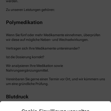
werden.
Zu unseren Leistungen gehören:
Polymedikation
Wenn Sie fünf oder mehr Medikamente einnehmen, überprüfen
wir diese auf mögliche Neben- und Wechselwirkungen.
Vertragen sich Ihre Medikamente untereinander?
Ist die Dosierung korrekt?
Wir analysieren Ihre Medikation sowie
Nahrungsergänzungsmittel.
Vereinbaren Sie gerne einen Termin vor Ort, und wir kümmern uns
um eine gründliche Prüfung.
Blutdruck
Nehmen Sie Blutdrucksenker ein? Wir überprüfen die Wirksamkeit