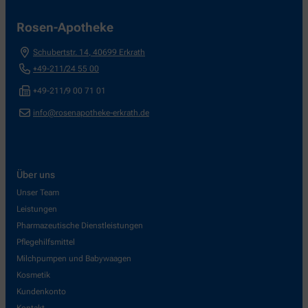
Rosen-Apotheke
Schubertstr. 14
,
40699
Erkrath
+49-211/24 55 00
+49-211/9 00 71 01
info@rosenapotheke-erkrath.de
Über uns
Unser Team
Leistungen
Pharmazeutische Dienstleistungen
Pflegehilfsmittel
Milchpumpen und Babywaagen
Kosmetik
Kundenkonto