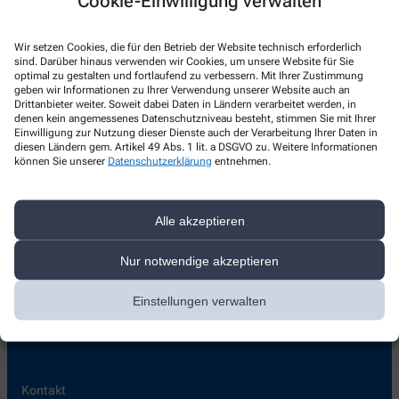
Cookie-Einwilligung verwalten
Ihrer Medikation und besprechen gemeinsam die Ergebnisse.
Kommen Sie vorbei und lassen Sie uns gemeinsam Ihre
Wir setzen Cookies, die für den Betrieb der Website technisch erforderlich
Blutdruckwerte und die Medikation durchgehen.
sind. Darüber hinaus verwenden wir Cookies, um unsere Website für Sie
optimal zu gestalten und fortlaufend zu verbessern. Mit Ihrer Zustimmung
geben wir Informationen zu Ihrer Verwendung unserer Website auch an
Inhalation
Drittanbieter weiter. Soweit dabei Daten in Ländern verarbeitet werden, in
denen kein angemessenes Datenschutzniveau besteht, stimmen Sie mit Ihrer
Einwilligung zur Nutzung dieser Dienste auch der Verarbeitung Ihrer Daten in
diesen Ländern gem. Artikel 49 Abs. 1 lit. a DSGVO zu. Weitere Informationen
Sicherstellen, dass Sie Ihre Inhalationsmedikamente korrekt
können Sie unserer
Datenschutzerklärung
entnehmen.
anwenden, ist entscheidend.
Haben Sie kürzlich ein neues Inhalationspräparat erhalten oder
verwenden eins und wollen sich einfach sicher sein?
Alle akzeptieren
Bringen Sie Ihr Inhalationsgerät mit, und wir führen Sie durch die
Nur notwendige akzeptieren
richtigen Anwendungsschritte.
Einstellungen verwalten
Kontakt