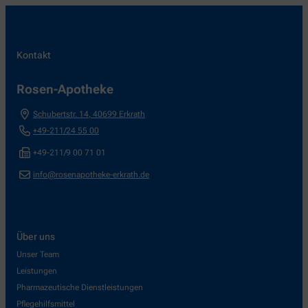
Kontakt
Rosen-Apotheke
Schubertstr. 14
,
40699
Erkrath
+49-211/24 55 00
+49-211/9 00 71 01
info@rosenapotheke-erkrath.de
Über uns
Unser Team
Leistungen
Pharmazeutische Dienstleistungen
Pflegehilfsmittel