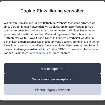
Für Ihre Haut
Cookie-Einwilligung verwalten
Die Haut ist mit einer Fläche von 1,5 m² das größte
Sinnesorgan des Menschen und dient als Schutzschild des
Wir setzen Cookies, die für den Betrieb der Website technisch erforderlich
Körpers gegen Hitze, Kälte und Krankheitserreger. Zum
sind. Darüber hinaus verwenden wir Cookies, um unsere Website für Sie
Erhalt Ihrer Schutzfunktion bedarf es umfangreicher Pflege.
optimal zu gestalten und fortlaufend zu verbessern. Mit Ihrer Zustimmung
geben wir Informationen zu Ihrer Verwendung unserer Website auch an
Wir beraten Sie gerne persönlich und kompetent rund um die
Drittanbieter weiter. Soweit dabei Daten in Ländern verarbeitet werden, in
Gesunderhaltung Ihrer Haut. Unsere qualitativ hochwertige
denen kein angemessenes Datenschutzniveau besteht, stimmen Sie mit Ihrer
Kosmetik stimmen wir individuell auf Ihren Hauttyp ab. In
Einwilligung zur Nutzung dieser Dienste auch der Verarbeitung Ihrer Daten in
diesen Ländern gem. Artikel 49 Abs. 1 lit. a DSGVO zu. Weitere Informationen
unserer Beratung achten wir besonders auf die
können Sie unserer
Datenschutzerklärung
entnehmen.
Verträglichkeit und die Erfüllung medizinischer und
pharmazeutischer Anforderungen.
Alle akzeptieren
Nur notwendige akzeptieren
Unsere Marken
Einstellungen verwalten