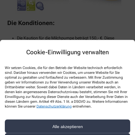
Die Konditionen:
Die Kaution für die Milchpumpe beträgt 150,- €. Diese
erhalten Sie nach Ende der Miete wieder erstattet oder sie
wird mit den offenen Mietgebühren verrechnet.
Cookie-Einwilligung verwalten
Die Miete pro Tag beträgt 2,50 €.
Diese Mietkosten können von der Krankenkasse
Wir setzen Cookies, die für den Betrieb der Website technisch erforderlich
übernommen werden. Dafür muss alle 28 Tage ein gültiges
sind. Darüber hinaus verwenden wir Cookies, um unsere Website für Sie
Rezept eingereicht werden.
optimal zu gestalten und fortlaufend zu verbessern. Mit Ihrer Zustimmung
geben wir Informationen zu Ihrer Verwendung unserer Website auch an
Das Pumpset ist als Einfach- und Doppelpumpset erhältlich.
Drittanbieter weiter. Soweit dabei Daten in Ländern verarbeitet werden, in
Das Einfachpumpset wird mit entsprechender ärztlicher
denen kein angemessenes Datenschutzniveau besteht, stimmen Sie mit Ihrer
Verordnung von der Krankenkasse übernommen. Für das
Einwilligung zur Nutzung dieser Dienste auch der Verarbeitung Ihrer Daten in
diesen Ländern gem. Artikel 49 Abs. 1 lit. a DSGVO zu. Weitere Informationen
Doppelpumpset ist einmalig ein Aufpreis zu zahlen.
können Sie unserer
Datenschutzerklärung
entnehmen.
Die Miete kann jeder Zeit beendet und die Pumpe gereinigt
zurück gegeben werden.
Alle akzeptieren