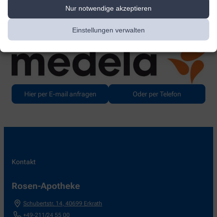
Die Kaution für eine Babywaage beträgt 50,- €. Diese
Nur notwendige akzeptieren
erhalten Sie nach Ende der Miete wieder erstattet oder sie
wird mit den offenen Mietgebühren verrechnet.
Einstellungen verwalten
Die Miete pro Woche beträgt 5,00 €.
Hier per E-mail anfragen
Oder per Telefon
Kontakt
Rosen-Apotheke
Schubertstr. 14
,
40699
Erkrath
+49-211/24 55 00