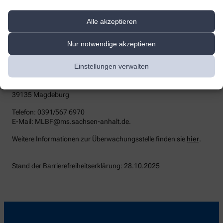
die zuständige Durchsetzungsstelle wenden. Die
Durchsetzungsstelle unterstützt Sie dabei, ihre Rechte geltend zu
machen. Sie können sich auch an die
Alle akzeptieren
Marktüberwachungsbehörde wenden:
Nur notwendige akzeptieren
MLBF - Marktüberwachungsstelle der Länder für die
Barrierefreiheit von Produkten und Dienstleistungen
Einstellungen verwalten
c/o Ministerium für Arbeit, Soziales, Gesundheit und
Gleichstellung Sachsen-Anhalt
Postfach 39 11 55
39135 Magdeburg
Telefon: 0391/567 6970
E-​Mail: MLBF@ms.sachsen-​anhalt.de.
Weitere Informationen zur Überwachungsstelle finden sie
hier
.
Stand der Barrierefreiheitserklärung: 28.10.2025