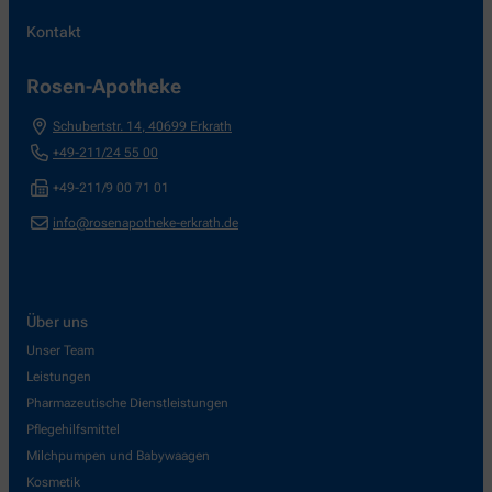
Kontakt
Rosen-Apotheke
Schubertstr. 14
,
40699
Erkrath
+49-211/24 55 00
+49-211/9 00 71 01
info@rosenapotheke-erkrath.de
Über uns
Unser Team
Leistungen
Pharmazeutische Dienstleistungen
Pflegehilfsmittel
Milchpumpen und Babywaagen
Kosmetik