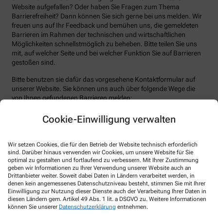
Website aufgefallen? Oder haben Sie Fragen zum Thema
Barrierefreiheit? Dann können Sie sich gerne bei uns melden. Wir
freuen uns auf Ihr Feedback und bemühen uns, die gemeldeten
Barrieren im Rahmen der technischen und wirtschaftlichen
Möglichkeiten schnellstmöglich zu beheben. Bitte teilen Sie uns
mit, auf welcher Seite und bei welcher Funktion Sie auf Barrieren
gestoßen sind.
Bitte benutzen sie dafür das vorgesehene Kontaktformular auf
unserer Website. Sie können uns auch über folgende Wege die
von Ihnen gefundenen Barrieren melden:
E-Mail: info@rosenapotheke-erkrath.de
Cookie-Einwilligung verwalten
Telefon: +49-211/24 55 00
Telefax: +49-211/9 00 71 01
Wir setzen Cookies, die für den Betrieb der Website technisch erforderlich
sind. Darüber hinaus verwenden wir Cookies, um unsere Website für Sie
Postanschrift: Schubertstr. 14 40699 Erkrath
optimal zu gestalten und fortlaufend zu verbessern. Mit Ihrer Zustimmung
geben wir Informationen zu Ihrer Verwendung unserer Website auch an
Durchsetzungsverfahren und
Drittanbieter weiter. Soweit dabei Daten in Ländern verarbeitet werden, in
Marktüberwachungsbehörde
denen kein angemessenes Datenschutzniveau besteht, stimmen Sie mit Ihrer
Einwilligung zur Nutzung dieser Dienste auch der Verarbeitung Ihrer Daten in
diesen Ländern gem. Artikel 49 Abs. 1 lit. a DSGVO zu. Weitere Informationen
Sollten Sie auf Mitteilungen oder Anfragen zur Barrierefreiheit
können Sie unserer
Datenschutzerklärung
entnehmen.
keine zufriedenstellenden Antworten erhalten, können Sie sich an